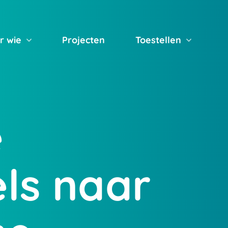
r wie
Projecten
Toestellen
e
ls naar