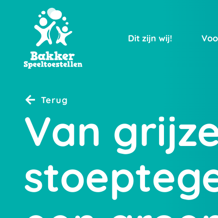
Dit zijn wij!
Voo
Terug
Van grijz
stoeptege