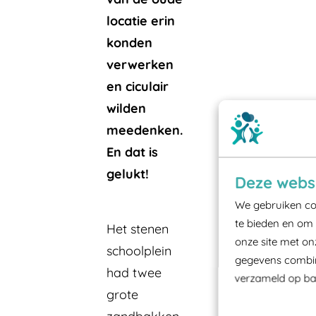
locatie erin
konden
verwerken
en ciculair
wilden
meedenken.
En dat is
gelukt!
Deze websi
We gebruiken coo
te bieden en om 
Het stenen
onze site met on
schoolplein
gegevens combine
had twee
verzameld op bas
grote