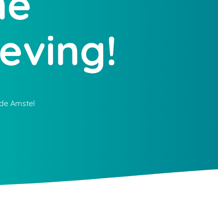
ne
eving!
de Amstel