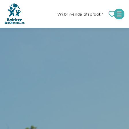
Vrijblijvende afspraak?