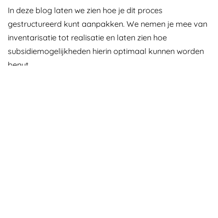
In deze blog laten we zien hoe je dit proces
gestructureerd kunt aanpakken. We nemen je mee van
inventarisatie tot realisatie en laten zien hoe
subsidiemogelijkheden hierin optimaal kunnen worden
benut
Lees hier:
Subsidie voor schoolplein of MFC: zo
pakken wij het samen aan
Bekijk hier alle blogs: