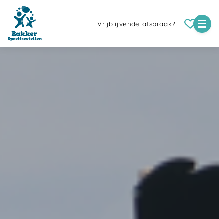
Vrijblijvende afspraak?