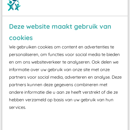
Deze website maakt gebruik van
Wist je dat:
cookies
Vanaf een valhoogte van 1,5 meter een speciale
We gebruiken cookies om content en advertenties te
valondergrond onder speeltoestellen verplicht is
personaliseren, om functies voor social media te bieden
zoals kunstgras, rubber tegels of boomschors?
en om ons websiteverkeer te analyseren. Ook delen we
Elk speeltoestel in de openbare ruimte voorzien
informatie over uw gebruik van onze site met onze
moet zijn van een typekeuring, -plaatje en
partners voor social media, adverteren en analyse. Deze
certificering, uitgegeven door een Nederlands
partners kunnen deze gegevens combineren met
aangewezen keuringsinstantie?
andere informatie die u aan ze heeft verstrekt of die ze
hebben verzameld op basis van uw gebruik van hun
Wij ook speeltoestellen kunnen laten keuren zodat
services.
ze toch binnen het Warenwetbesluit Attractie- en
Speeltoestellen vallen?