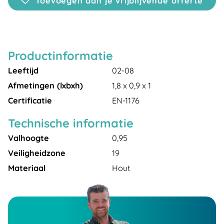
Toevoegen aan je vrijblijvende offerte
Productinformatie
Leeftijd
02-08
Afmetingen (lxbxh)
1,8 x 0,9 x 1
Certificatie
EN-1176
Technische informatie
Valhoogte
0,95
Veiligheidzone
19
Materiaal
Hout