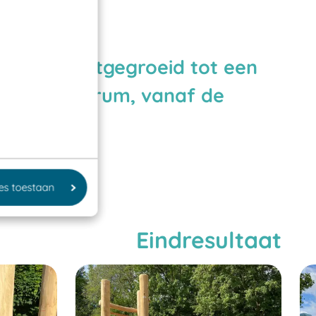
t, is nu uitgegroeid tot een
hele spectrum, vanaf de
s.
les toestaan
Eindresultaat