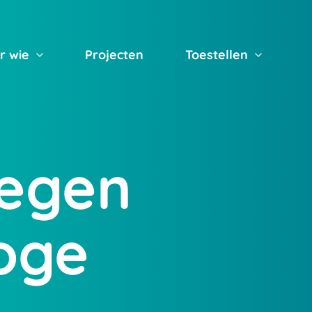
r wie
Projecten
Toestellen
egen
oge