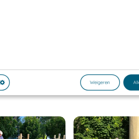
at door mijn schoonouders is opgeze
en eigen contactpersoon voor het 
, jaarlijkse inspecties en reparatie
Weigeren
Al