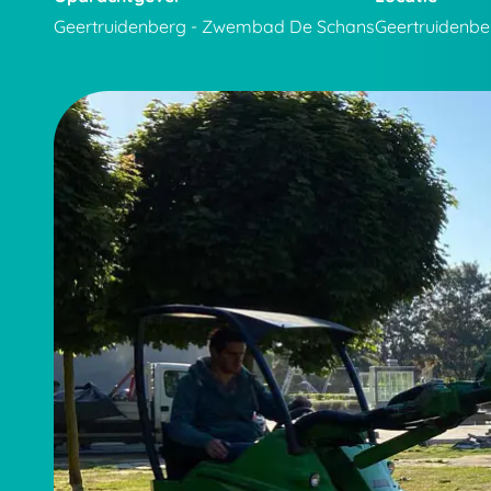
Geertruidenberg - Zwembad De Schans
Geertruidenb