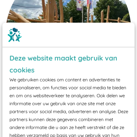
Deze website maakt gebruik van
cookies
We gebruiken cookies om content en advertenties te
personaliseren, om functies voor social media te bieden
en om ons websiteverkeer te analyseren. Ook delen we
Wist je dat:
informatie over uw gebruik van onze site met onze
partners voor social media, adverteren en analyse. Deze
Vanaf een valhoogte van 1,5 meter een speciale
partners kunnen deze gegevens combineren met
valondergrond onder speeltoestellen verplicht is
andere informatie die u aan ze heeft verstrekt of die ze
zoals kunstgras, rubber tegels of boomschors?
hebben verzameld op basis van uw gebruik van hun