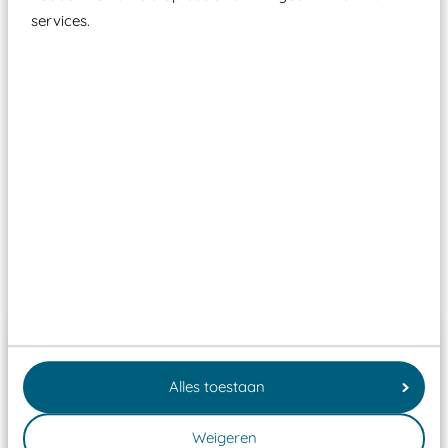
services.
Elk speeltoestel in de openbare ruimte voorzien
moet zijn van een typekeuring, -plaatje en
certificering, uitgegeven door een Nederlands
aangewezen keuringsinstantie?
Wij ook speeltoestellen kunnen laten keuren zodat
ze toch binnen het Warenwetbesluit Attractie- en
Speeltoestellen vallen?
Past er goed bij
Alles toestaan
Weigeren