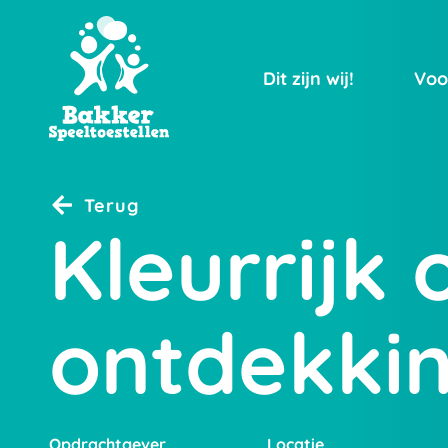
Dit zijn wij!
Voo
Terug
Kleurrijk 
ontdekkin
Opdrachtgever
Locatie