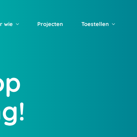
r wie
Projecten
Toestellen
op
g!