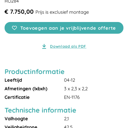
RO284
€ 7.750,00
Prijs is exclusief montage
Toevoegen aan je vrijblijvende offerte
Download als PDF
Productinformatie
Leeftijd
04-12
Afmetingen (lxbxh)
3 x 2,3 x 2,2
Certificatie
EN-1176
Technische informatie
Valhoogte
2,1
Veiligheidzone
42,5