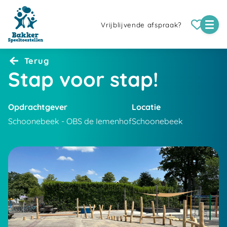
Vrijblijvende afspraak?
Terug
Stap voor stap!
Opdrachtgever
Locatie
Schoonebeek - OBS de Iemenhof
Schoonebeek