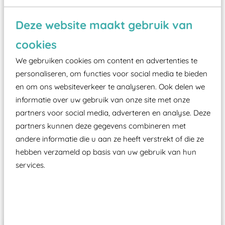
Wist je dat:
Deze website maakt gebruik van
Vanaf een valhoogte van 1,5 meter een speciale
valondergrond onder speeltoestellen verplicht is
cookies
zoals kunstgras, rubber tegels of boomschors?
We gebruiken cookies om content en advertenties te
Elk speeltoestel in de openbare ruimte voorzien
personaliseren, om functies voor social media te bieden
moet zijn van een typekeuring, -plaatje en
en om ons websiteverkeer te analyseren. Ook delen we
certificering, uitgegeven door een Nederlands
informatie over uw gebruik van onze site met onze
aangewezen keuringsinstantie?
partners voor social media, adverteren en analyse. Deze
partners kunnen deze gegevens combineren met
Wij ook speeltoestellen kunnen laten keuren zodat
andere informatie die u aan ze heeft verstrekt of die ze
ze toch binnen het Warenwetbesluit Attractie- en
hebben verzameld op basis van uw gebruik van hun
Speeltoestellen vallen?
services.
Past er goed bij