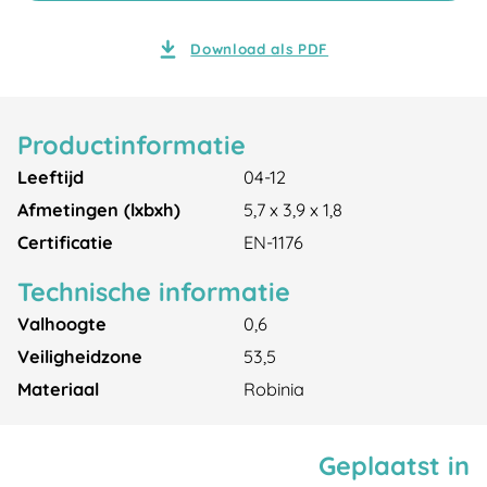
Download als PDF
Productinformatie
Leeftijd
04-12
Afmetingen (lxbxh)
5,7 x 3,9 x 1,8
Certificatie
EN-1176
Technische informatie
Valhoogte
0,6
Veiligheidzone
53,5
Materiaal
Robinia
Geplaatst in