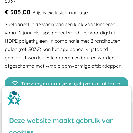
S037
€ 305,00
Prijs is exclusief montage
Spelpaneel in de vorm van een klok voor kinderen
vanaf 2 jaar. Het spelpaneel wordt vervaardigd uit
HDPE polyethyleen. In combinatie met 2 rondhouten
palen (ref. S032) kan het spelpaneel vrijstaand
geplaatst worden. Alle moeren en bouten worden
afgeschermd met witte bloemvormige afdekdoppen.
Toevoegen aan je vrijblijvende offerte
Productinformatie
Deze website maakt gebruik van
Leeftijd
02-08
cookies