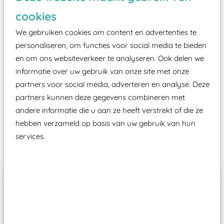
zoals kunstgras, rubber tegels of boomschors?
cookies
Elk speeltoestel in de openbare ruimte voorzien
moet zijn van een typekeuring, -plaatje en
We gebruiken cookies om content en advertenties te
certificering, uitgegeven door een Nederlands
personaliseren, om functies voor social media te bieden
en om ons websiteverkeer te analyseren. Ook delen we
aangewezen keuringsinstantie?
informatie over uw gebruik van onze site met onze
Wij ook speeltoestellen kunnen laten keuren zodat
partners voor social media, adverteren en analyse. Deze
ze toch binnen het Warenwetbesluit Attractie- en
partners kunnen deze gegevens combineren met
Speeltoestellen vallen?
andere informatie die u aan ze heeft verstrekt of die ze
hebben verzameld op basis van uw gebruik van hun
services.
Past er goed bij