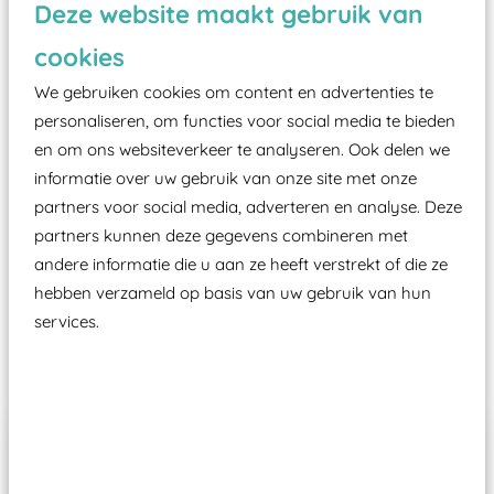
Deze website maakt gebruik van
valondergrond onder speeltoestellen verplicht is
zoals kunstgras, rubber tegels of boomschors?
cookies
Elk speeltoestel in de openbare ruimte voorzien
We gebruiken cookies om content en advertenties te
moet zijn van een typekeuring, -plaatje en
personaliseren, om functies voor social media te bieden
certificering, uitgegeven door een Nederlands
en om ons websiteverkeer te analyseren. Ook delen we
aangewezen keuringsinstantie?
informatie over uw gebruik van onze site met onze
partners voor social media, adverteren en analyse. Deze
Wij ook speeltoestellen kunnen laten keuren zodat
partners kunnen deze gegevens combineren met
ze toch binnen het Warenwetbesluit Attractie- en
andere informatie die u aan ze heeft verstrekt of die ze
Speeltoestellen vallen?
hebben verzameld op basis van uw gebruik van hun
services.
Past er goed bij