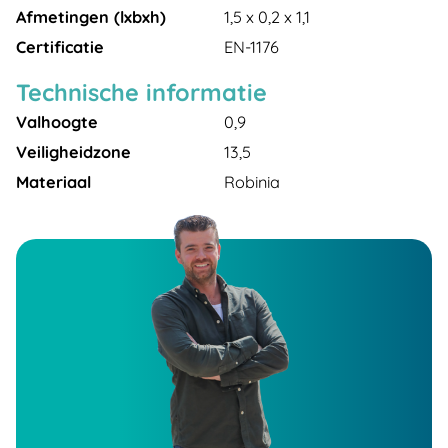
Afmetingen (lxbxh)
1,5 x 0,2 x 1,1
Certificatie
EN-1176
Technische informatie
Valhoogte
0,9
Veiligheidzone
13,5
Materiaal
Robinia