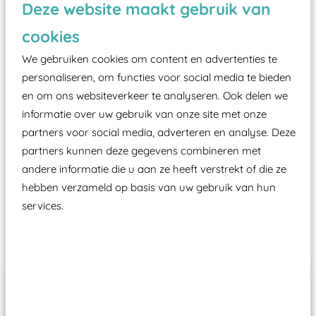
Deze website maakt gebruik van
valondergrond onder speeltoestellen verplicht is
zoals kunstgras, rubber tegels of boomschors?
cookies
Elk speeltoestel in de openbare ruimte voorzien
We gebruiken cookies om content en advertenties te
moet zijn van een typekeuring, -plaatje en
personaliseren, om functies voor social media te bieden
certificering, uitgegeven door een Nederlands
en om ons websiteverkeer te analyseren. Ook delen we
aangewezen keuringsinstantie?
informatie over uw gebruik van onze site met onze
partners voor social media, adverteren en analyse. Deze
Wij ook speeltoestellen kunnen laten keuren zodat
partners kunnen deze gegevens combineren met
ze toch binnen het Warenwetbesluit Attractie- en
andere informatie die u aan ze heeft verstrekt of die ze
Speeltoestellen vallen?
hebben verzameld op basis van uw gebruik van hun
services.
Past er goed bij