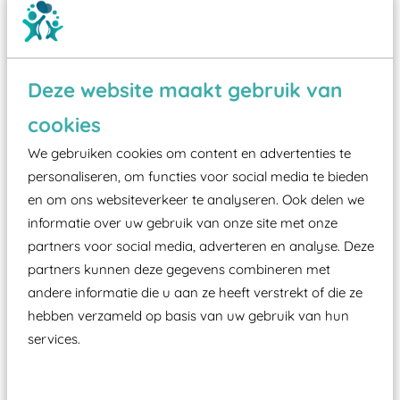
Deze website maakt gebruik van
cookies
Wist je dat:
We gebruiken cookies om content en advertenties te
Vanaf een valhoogte van 1,5 meter een speciale
personaliseren, om functies voor social media te bieden
valondergrond onder speeltoestellen verplicht is
en om ons websiteverkeer te analyseren. Ook delen we
zoals kunstgras, rubber tegels of boomschors?
informatie over uw gebruik van onze site met onze
Elk speeltoestel in de openbare ruimte voorzien
partners voor social media, adverteren en analyse. Deze
moet zijn van een typekeuring, -plaatje en
partners kunnen deze gegevens combineren met
certificering, uitgegeven door een Nederlands
andere informatie die u aan ze heeft verstrekt of die ze
hebben verzameld op basis van uw gebruik van hun
aangewezen keuringsinstantie?
services.
Wij ook speeltoestellen kunnen laten keuren zodat
ze toch binnen het Warenwetbesluit Attractie- en
Speeltoestellen vallen?