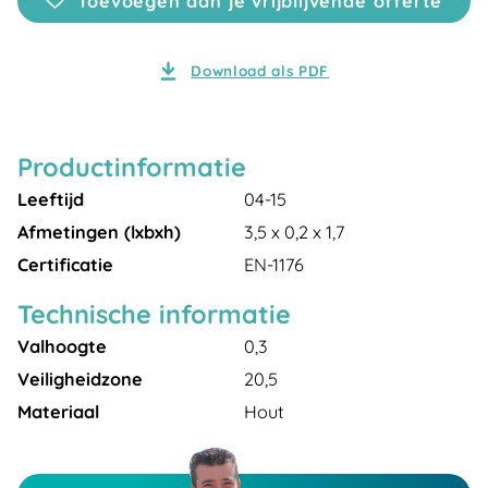
Toevoegen aan je vrijblijvende offerte
Download als PDF
Productinformatie
Leeftijd
04-15
Afmetingen (lxbxh)
3,5 x 0,2 x 1,7
Certificatie
EN-1176
Technische informatie
Valhoogte
0,3
Veiligheidzone
20,5
Materiaal
Hout