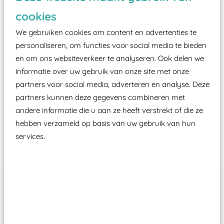
zoals kunstgras, rubber tegels of boomschors?
cookies
Elk speeltoestel in de openbare ruimte voorzien
moet zijn van een typekeuring, -plaatje en
We gebruiken cookies om content en advertenties te
certificering, uitgegeven door een Nederlands
personaliseren, om functies voor social media te bieden
en om ons websiteverkeer te analyseren. Ook delen we
aangewezen keuringsinstantie?
informatie over uw gebruik van onze site met onze
Wij ook speeltoestellen kunnen laten keuren zodat
partners voor social media, adverteren en analyse. Deze
ze toch binnen het Warenwetbesluit Attractie- en
partners kunnen deze gegevens combineren met
Speeltoestellen vallen?
andere informatie die u aan ze heeft verstrekt of die ze
hebben verzameld op basis van uw gebruik van hun
services.
Past er goed bij