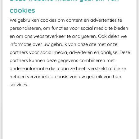
zoals kunstgras, rubber tegels of boomschors?
cookies
Elk speeltoestel in de openbare ruimte voorzien
moet zijn van een typekeuring, -plaatje en
We gebruiken cookies om content en advertenties te
certificering, uitgegeven door een Nederlands
personaliseren, om functies voor social media te bieden
en om ons websiteverkeer te analyseren. Ook delen we
aangewezen keuringsinstantie?
informatie over uw gebruik van onze site met onze
Wij ook speeltoestellen kunnen laten keuren zodat
partners voor social media, adverteren en analyse. Deze
ze toch binnen het Warenwetbesluit Attractie- en
partners kunnen deze gegevens combineren met
Speeltoestellen vallen?
andere informatie die u aan ze heeft verstrekt of die ze
hebben verzameld op basis van uw gebruik van hun
services.
Past er goed bij