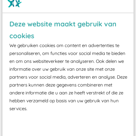
Wist je dat:
Deze website maakt gebruik van
cookies
Vanaf een valhoogte van 1,5 meter een speciale
valondergrond onder speeltoestellen verplicht is
We gebruiken cookies om content en advertenties te
zoals kunstgras, rubber tegels of boomschors?
personaliseren, om functies voor social media te bieden
en om ons websiteverkeer te analyseren. Ook delen we
Elk speeltoestel in de openbare ruimte voorzien
informatie over uw gebruik van onze site met onze
moet zijn van een typekeuring, -plaatje en
partners voor social media, adverteren en analyse. Deze
certificering, uitgegeven door een Nederlands
partners kunnen deze gegevens combineren met
aangewezen keuringsinstantie?
andere informatie die u aan ze heeft verstrekt of die ze
Wij ook speeltoestellen kunnen laten keuren zodat
hebben verzameld op basis van uw gebruik van hun
ze toch binnen het Warenwetbesluit Attractie- en
services.
Speeltoestellen vallen?