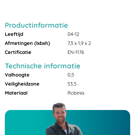
Productinformatie
Leeftijd
04-12
Afmetingen (lxbxh)
7,3 x 1,9 x 2
Certificatie
EN-1176
Technische informatie
Valhoogte
0,5
Veiligheidzone
53,5
Materiaal
Robinia