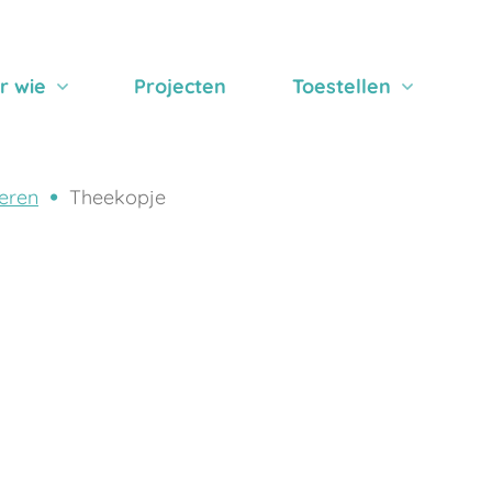
r wie
Projecten
Toestellen
eren
Theekopje