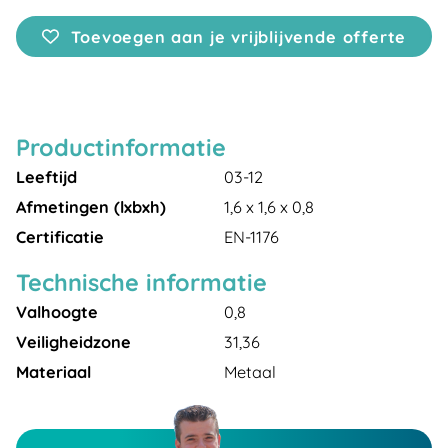
Toevoegen aan je vrijblijvende offerte
Productinformatie
Leeftijd
03-12
Afmetingen (lxbxh)
1,6 x 1,6 x 0,8
Certificatie
EN-1176
Technische informatie
Valhoogte
0,8
Veiligheidzone
31,36
Materiaal
Metaal