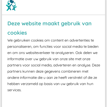
Deze website maakt gebruik van
Wist je dat:
cookies
We gebruiken cookies om content en advertenties te
Vanaf een valhoogte van 1,5 meter een speciale
personaliseren, om functies voor social media te bieden
valondergrond onder speeltoestellen verplicht is
en om ons websiteverkeer te analyseren. Ook delen we
zoals kunstgras, rubber tegels of boomschors?
informatie over uw gebruik van onze site met onze
Elk speeltoestel in de openbare ruimte voorzien
partners voor social media, adverteren en analyse. Deze
moet zijn van een typekeuring, -plaatje en
partners kunnen deze gegevens combineren met
certificering, uitgegeven door een Nederlands
andere informatie die u aan ze heeft verstrekt of die ze
aangewezen keuringsinstantie?
hebben verzameld op basis van uw gebruik van hun
services.
Wij ook speeltoestellen kunnen laten keuren zodat
ze toch binnen het Warenwetbesluit Attractie- en
Speeltoestellen vallen?