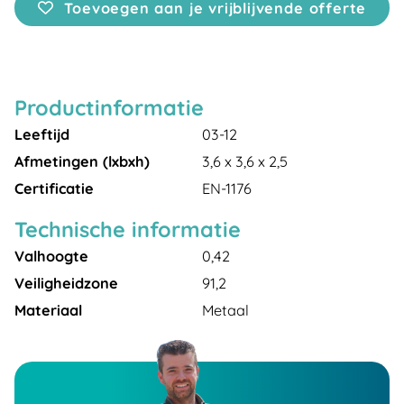
Toevoegen aan je vrijblijvende offerte
Productinformatie
Leeftijd
03-12
Afmetingen (lxbxh)
3,6 x 3,6 x 2,5
Certificatie
EN-1176
Technische informatie
Valhoogte
0,42
Veiligheidzone
91,2
Materiaal
Metaal