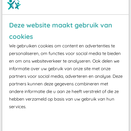
Deze website maakt gebruik van
Wist je dat:
cookies
Vanaf een valhoogte van 1,5 meter een speciale
We gebruiken cookies om content en advertenties te
valondergrond onder speeltoestellen verplicht is
personaliseren, om functies voor social media te bieden
zoals kunstgras, rubber tegels of boomschors?
en om ons websiteverkeer te analyseren. Ook delen we
informatie over uw gebruik van onze site met onze
Elk speeltoestel in de openbare ruimte voorzien
partners voor social media, adverteren en analyse. Deze
moet zijn van een typekeuring, -plaatje en
partners kunnen deze gegevens combineren met
certificering, uitgegeven door een Nederlands
andere informatie die u aan ze heeft verstrekt of die ze
aangewezen keuringsinstantie?
hebben verzameld op basis van uw gebruik van hun
Wij ook speeltoestellen kunnen laten keuren zodat
services.
ze toch binnen het Warenwetbesluit Attractie- en
Speeltoestellen vallen?