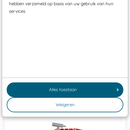
zoals kunstgras, rubber tegels of boomschors?
hebben verzameld op basis van uw gebruik van hun
Elk speeltoestel in de openbare ruimte voorzien
services.
moet zijn van een typekeuring, -plaatje en
certificering, uitgegeven door een Nederlands
aangewezen keuringsinstantie?
Wij ook speeltoestellen kunnen laten keuren zodat
ze toch binnen het Warenwetbesluit Attractie- en
Speeltoestellen vallen?
Past er goed bij
Alles toestaan
Weigeren