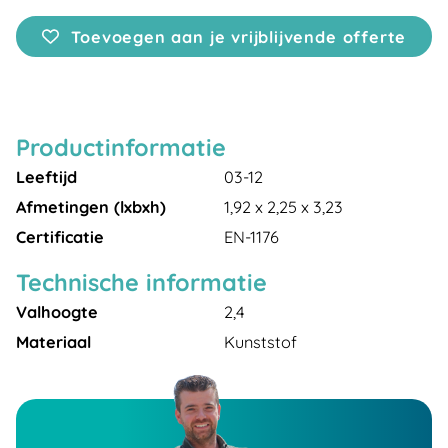
Toevoegen aan je vrijblijvende offerte
Productinformatie
Leeftijd
03-12
Afmetingen (lxbxh)
1,92 x 2,25 x 3,23
Certificatie
EN-1176
Technische informatie
Valhoogte
2,4
Materiaal
Kunststof