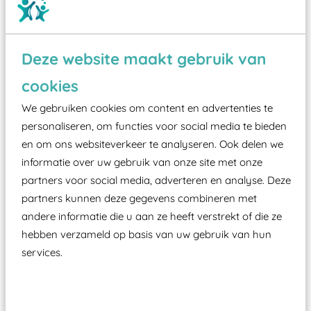
Deze website maakt gebruik van
Wist je dat:
cookies
Vanaf een valhoogte van 1,5 meter een speciale
We gebruiken cookies om content en advertenties te
valondergrond onder speeltoestellen verplicht is
personaliseren, om functies voor social media te bieden
zoals kunstgras, rubber tegels of boomschors?
en om ons websiteverkeer te analyseren. Ook delen we
informatie over uw gebruik van onze site met onze
Elk speeltoestel in de openbare ruimte voorzien
partners voor social media, adverteren en analyse. Deze
moet zijn van een typekeuring, -plaatje en
partners kunnen deze gegevens combineren met
certificering, uitgegeven door een Nederlands
andere informatie die u aan ze heeft verstrekt of die ze
aangewezen keuringsinstantie?
hebben verzameld op basis van uw gebruik van hun
Wij ook speeltoestellen kunnen laten keuren zodat
services.
ze toch binnen het Warenwetbesluit Attractie- en
Speeltoestellen vallen?