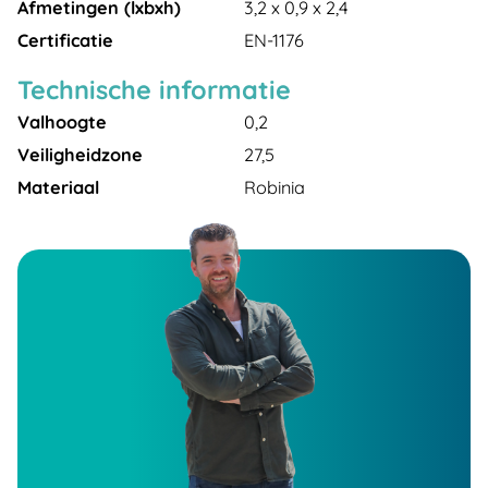
Afmetingen (lxbxh)
3,2 x 0,9 x 2,4
Certificatie
EN-1176
Technische informatie
Valhoogte
0,2
Veiligheidzone
27,5
Materiaal
Robinia