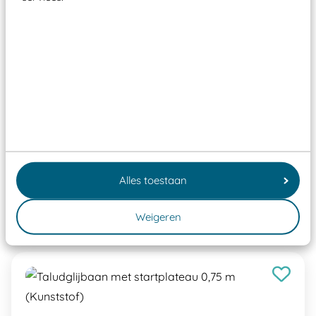
valondergrond onder speeltoestellen verplicht is
zoals kunstgras, rubber tegels of boomschors?
Elk speeltoestel in de openbare ruimte voorzien
moet zijn van een typekeuring, -plaatje en
certificering, uitgegeven door een Nederlands
aangewezen keuringsinstantie?
Wij ook speeltoestellen kunnen laten keuren zodat
ze toch binnen het Warenwetbesluit Attractie- en
Speeltoestellen vallen?
Alles toestaan
Weigeren
Past er goed bij