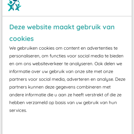
Wist je dat:
Deze website maakt gebruik van
Vanaf een valhoogte van 1,5 meter een speciale
cookies
valondergrond onder speeltoestellen verplicht is
We gebruiken cookies om content en advertenties te
zoals kunstgras, rubber tegels of boomschors?
personaliseren, om functies voor social media te bieden
Elk speeltoestel in de openbare ruimte voorzien
en om ons websiteverkeer te analyseren. Ook delen we
moet zijn van een typekeuring, -plaatje en
informatie over uw gebruik van onze site met onze
partners voor social media, adverteren en analyse. Deze
certificering, uitgegeven door een Nederlands
partners kunnen deze gegevens combineren met
aangewezen keuringsinstantie?
andere informatie die u aan ze heeft verstrekt of die ze
Wij ook speeltoestellen kunnen laten keuren zodat
hebben verzameld op basis van uw gebruik van hun
ze toch binnen het Warenwetbesluit Attractie- en
services.
Speeltoestellen vallen?