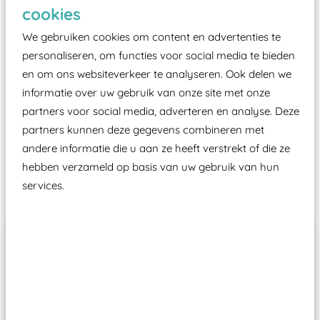
Elk speeltoestel in de openbare ruimte voorzien
cookies
moet zijn van een typekeuring, -plaatje en
We gebruiken cookies om content en advertenties te
certificering, uitgegeven door een Nederlands
personaliseren, om functies voor social media te bieden
aangewezen keuringsinstantie?
en om ons websiteverkeer te analyseren. Ook delen we
Wij ook speeltoestellen kunnen laten keuren zodat
informatie over uw gebruik van onze site met onze
ze toch binnen het Warenwetbesluit Attractie- en
partners voor social media, adverteren en analyse. Deze
Speeltoestellen vallen?
partners kunnen deze gegevens combineren met
andere informatie die u aan ze heeft verstrekt of die ze
hebben verzameld op basis van uw gebruik van hun
Past er goed bij
services.