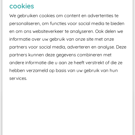
Elk speeltoestel in de openbare ruimte voorzien
cookies
moet zijn van een typekeuring, -plaatje en
We gebruiken cookies om content en advertenties te
certificering, uitgegeven door een Nederlands
personaliseren, om functies voor social media te bieden
aangewezen keuringsinstantie?
en om ons websiteverkeer te analyseren. Ook delen we
Wij ook speeltoestellen kunnen laten keuren zodat
informatie over uw gebruik van onze site met onze
ze toch binnen het Warenwetbesluit Attractie- en
partners voor social media, adverteren en analyse. Deze
Speeltoestellen vallen?
partners kunnen deze gegevens combineren met
andere informatie die u aan ze heeft verstrekt of die ze
hebben verzameld op basis van uw gebruik van hun
Past er goed bij
services.