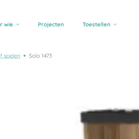
r wie
Projecten
Toestellen
ef spelen
Solo 1473