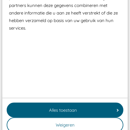
zoals kunstgras, rubber tegels of boomschors?
partners kunnen deze gegevens combineren met
Elk speeltoestel in de openbare ruimte voorzien
andere informatie die u aan ze heeft verstrekt of die ze
moet zijn van een typekeuring, -plaatje en
hebben verzameld op basis van uw gebruik van hun
certificering, uitgegeven door een Nederlands
services.
aangewezen keuringsinstantie?
Wij ook speeltoestellen kunnen laten keuren zodat
ze toch binnen het Warenwetbesluit Attractie- en
Speeltoestellen vallen?
Past er goed bij
Alles toestaan
Weigeren