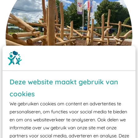
Deze website maakt gebruik van
cookies
We gebruiken cookies om content en advertenties te
Wist je dat:
personaliseren, om functies voor social media te bieden
en om ons websiteverkeer te analyseren. Ook delen we
Vanaf een valhoogte van 1,5 meter een speciale
informatie over uw gebruik van onze site met onze
valondergrond onder speeltoestellen verplicht is
partners voor social media, adverteren en analyse. Deze