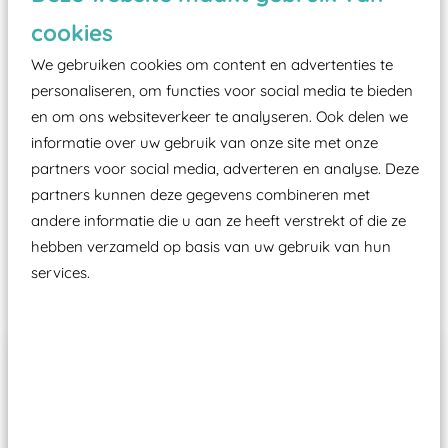
zoals kunstgras, rubber tegels of boomschors?
cookies
Elk speeltoestel in de openbare ruimte voorzien
moet zijn van een typekeuring, -plaatje en
We gebruiken cookies om content en advertenties te
certificering, uitgegeven door een Nederlands
personaliseren, om functies voor social media te bieden
en om ons websiteverkeer te analyseren. Ook delen we
aangewezen keuringsinstantie?
informatie over uw gebruik van onze site met onze
Wij ook speeltoestellen kunnen laten keuren zodat
partners voor social media, adverteren en analyse. Deze
ze toch binnen het Warenwetbesluit Attractie- en
partners kunnen deze gegevens combineren met
Speeltoestellen vallen?
andere informatie die u aan ze heeft verstrekt of die ze
hebben verzameld op basis van uw gebruik van hun
services.
Past er goed bij