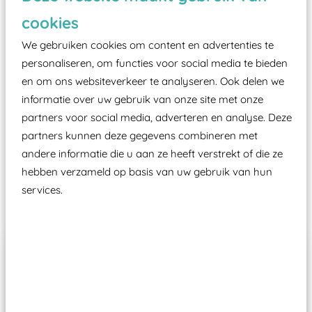
zoals kunstgras, rubber tegels of boomschors?
cookies
Elk speeltoestel in de openbare ruimte voorzien
moet zijn van een typekeuring, -plaatje en
We gebruiken cookies om content en advertenties te
certificering, uitgegeven door een Nederlands
personaliseren, om functies voor social media te bieden
en om ons websiteverkeer te analyseren. Ook delen we
aangewezen keuringsinstantie?
informatie over uw gebruik van onze site met onze
Wij ook speeltoestellen kunnen laten keuren zodat
partners voor social media, adverteren en analyse. Deze
ze toch binnen het Warenwetbesluit Attractie- en
partners kunnen deze gegevens combineren met
Speeltoestellen vallen?
andere informatie die u aan ze heeft verstrekt of die ze
hebben verzameld op basis van uw gebruik van hun
services.
Past er goed bij