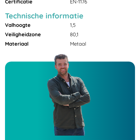
Certificatie
EN-1176
Technische informatie
Valhoogte
1,5
Veiligheidzone
80,1
Materiaal
Metaal