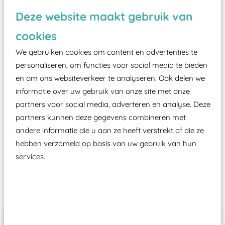
Deze website maakt gebruik van
Vanaf een valhoogte van 1,5 meter een speciale
valondergrond onder speeltoestellen verplicht is
cookies
zoals kunstgras, rubber tegels of boomschors?
We gebruiken cookies om content en advertenties te
Elk speeltoestel in de openbare ruimte voorzien
personaliseren, om functies voor social media te bieden
moet zijn van een typekeuring, -plaatje en
en om ons websiteverkeer te analyseren. Ook delen we
certificering, uitgegeven door een Nederlands
informatie over uw gebruik van onze site met onze
aangewezen keuringsinstantie?
partners voor social media, adverteren en analyse. Deze
partners kunnen deze gegevens combineren met
Wij ook speeltoestellen kunnen laten keuren zodat
andere informatie die u aan ze heeft verstrekt of die ze
ze toch binnen het Warenwetbesluit Attractie- en
hebben verzameld op basis van uw gebruik van hun
Speeltoestellen vallen?
services.
Past er goed bij