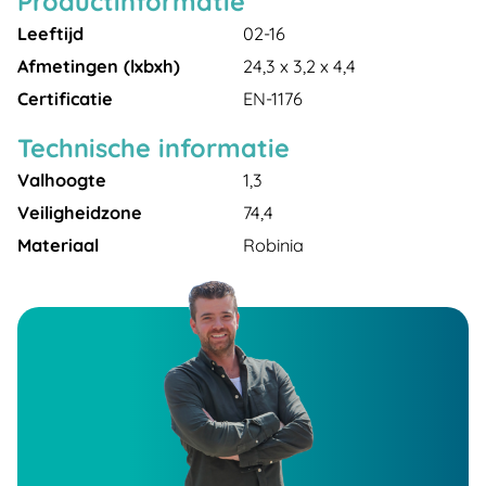
Productinformatie
Leeftijd
02-16
Afmetingen (lxbxh)
24,3 x 3,2 x 4,4
Certificatie
EN-1176
Technische informatie
Valhoogte
1,3
Veiligheidzone
74,4
Materiaal
Robinia