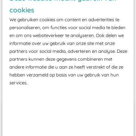
zoals kunstgras, rubber tegels of boomschors?
cookies
Elk speeltoestel in de openbare ruimte voorzien
moet zijn van een typekeuring, -plaatje en
We gebruiken cookies om content en advertenties te
certificering, uitgegeven door een Nederlands
personaliseren, om functies voor social media te bieden
en om ons websiteverkeer te analyseren. Ook delen we
aangewezen keuringsinstantie?
informatie over uw gebruik van onze site met onze
Wij ook speeltoestellen kunnen laten keuren zodat
partners voor social media, adverteren en analyse. Deze
ze toch binnen het Warenwetbesluit Attractie- en
partners kunnen deze gegevens combineren met
Speeltoestellen vallen?
andere informatie die u aan ze heeft verstrekt of die ze
hebben verzameld op basis van uw gebruik van hun
services.
Past er goed bij