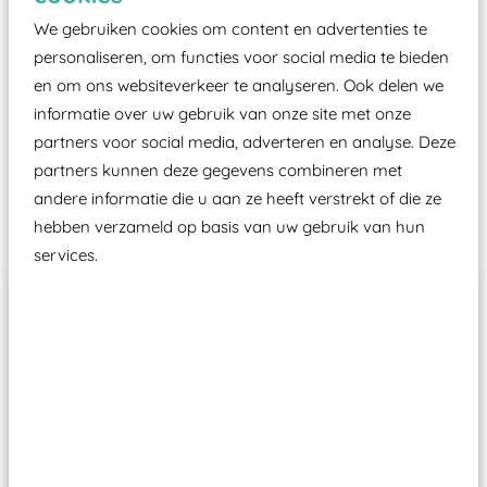
certificering, uitgegeven door een Nederlands
We gebruiken cookies om content en advertenties te
aangewezen keuringsinstantie?
personaliseren, om functies voor social media te bieden
Wij ook speeltoestellen kunnen laten keuren zodat
en om ons websiteverkeer te analyseren. Ook delen we
ze toch binnen het Warenwetbesluit Attractie- en
informatie over uw gebruik van onze site met onze
Speeltoestellen vallen?
partners voor social media, adverteren en analyse. Deze
partners kunnen deze gegevens combineren met
andere informatie die u aan ze heeft verstrekt of die ze
Past er goed bij
hebben verzameld op basis van uw gebruik van hun
services.