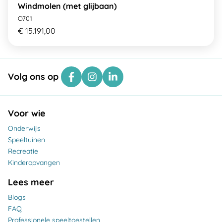
Windmolen (met glijbaan)
O701
€ 15.191,00
Volg ons op
Voor wie
Onderwijs
Speeltuinen
Recreatie
Kinderopvangen
Lees meer
Blogs
FAQ
Professionele speeltoestellen