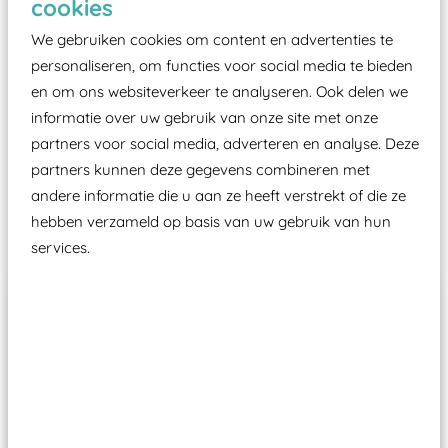
cookies
moet zijn van een typekeuring, -plaatje en
certificering, uitgegeven door een Nederlands
We gebruiken cookies om content en advertenties te
aangewezen keuringsinstantie?
personaliseren, om functies voor social media te bieden
en om ons websiteverkeer te analyseren. Ook delen we
Wij ook speeltoestellen kunnen laten keuren zodat
informatie over uw gebruik van onze site met onze
ze toch binnen het Warenwetbesluit Attractie- en
partners voor social media, adverteren en analyse. Deze
Speeltoestellen vallen?
partners kunnen deze gegevens combineren met
andere informatie die u aan ze heeft verstrekt of die ze
Past er goed bij
hebben verzameld op basis van uw gebruik van hun
services.