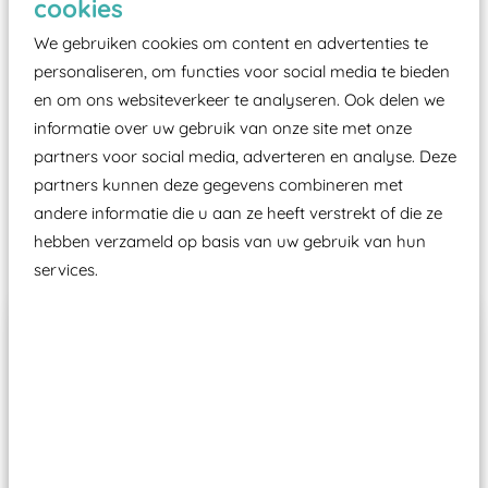
cookies
moet zijn van een typekeuring, -plaatje en
certificering, uitgegeven door een Nederlands
We gebruiken cookies om content en advertenties te
aangewezen keuringsinstantie?
personaliseren, om functies voor social media te bieden
en om ons websiteverkeer te analyseren. Ook delen we
Wij ook speeltoestellen kunnen laten keuren zodat
informatie over uw gebruik van onze site met onze
ze toch binnen het Warenwetbesluit Attractie- en
partners voor social media, adverteren en analyse. Deze
Speeltoestellen vallen?
partners kunnen deze gegevens combineren met
andere informatie die u aan ze heeft verstrekt of die ze
Past er goed bij
hebben verzameld op basis van uw gebruik van hun
services.