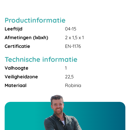
Productinformatie
Leeftijd
04-15
Afmetingen (lxbxh)
2 x 1,5 x 1
Certificatie
EN-1176
Technische informatie
Valhoogte
1
Veiligheidzone
22,5
Materiaal
Robinia