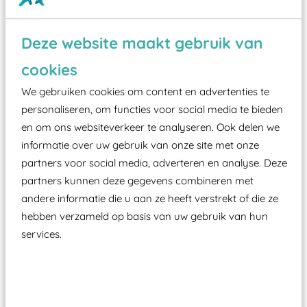
Wist je dat:
Deze website maakt gebruik van
cookies
Vanaf een valhoogte van 1,5 meter een speciale
valondergrond onder speeltoestellen verplicht is
We gebruiken cookies om content en advertenties te
zoals kunstgras, rubber tegels of boomschors?
personaliseren, om functies voor social media te bieden
en om ons websiteverkeer te analyseren. Ook delen we
Elk speeltoestel in de openbare ruimte voorzien
informatie over uw gebruik van onze site met onze
moet zijn van een typekeuring, -plaatje en
partners voor social media, adverteren en analyse. Deze
certificering, uitgegeven door een Nederlands
partners kunnen deze gegevens combineren met
aangewezen keuringsinstantie?
andere informatie die u aan ze heeft verstrekt of die ze
Wij ook speeltoestellen kunnen laten keuren zodat
hebben verzameld op basis van uw gebruik van hun
ze toch binnen het Warenwetbesluit Attractie- en
services.
Speeltoestellen vallen?
Past er goed bij