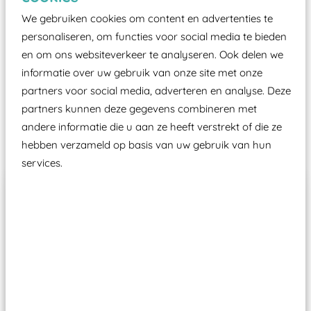
certificering, uitgegeven door een Nederlands
We gebruiken cookies om content en advertenties te
aangewezen keuringsinstantie?
personaliseren, om functies voor social media te bieden
Wij ook speeltoestellen kunnen laten keuren zodat
en om ons websiteverkeer te analyseren. Ook delen we
ze toch binnen het Warenwetbesluit Attractie- en
informatie over uw gebruik van onze site met onze
Speeltoestellen vallen?
partners voor social media, adverteren en analyse. Deze
partners kunnen deze gegevens combineren met
andere informatie die u aan ze heeft verstrekt of die ze
Past er goed bij
hebben verzameld op basis van uw gebruik van hun
services.