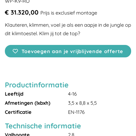
WP-K9-RO
€ 31.320,00
Prijs is exclusief montage
Klauteren, klimmen, voel je als een aapje in de jungle op
dit klimtoestel. Klim jij tot de top?
Toevoegen aan je vrijblijvende offerte
Productinformatie
Leeftijd
4-16
Afmetingen (lxbxh)
3,5 x 8,8 x 5,5
Certificatie
EN-1176
Technische informatie
Valhoogte
2,8