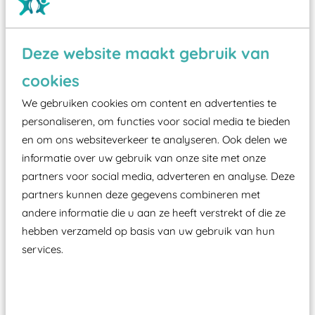
Deze website maakt gebruik van
Wist je dat:
cookies
Vanaf een valhoogte van 1,5 meter een speciale
We gebruiken cookies om content en advertenties te
valondergrond onder speeltoestellen verplicht is
personaliseren, om functies voor social media te bieden
zoals kunstgras, rubber tegels of boomschors?
en om ons websiteverkeer te analyseren. Ook delen we
Elk speeltoestel in de openbare ruimte voorzien
informatie over uw gebruik van onze site met onze
moet zijn van een typekeuring, -plaatje en
partners voor social media, adverteren en analyse. Deze
certificering, uitgegeven door een Nederlands
partners kunnen deze gegevens combineren met
aangewezen keuringsinstantie?
andere informatie die u aan ze heeft verstrekt of die ze
hebben verzameld op basis van uw gebruik van hun
Wij ook speeltoestellen kunnen laten keuren zodat
services.
ze toch binnen het Warenwetbesluit Attractie- en
Speeltoestellen vallen?