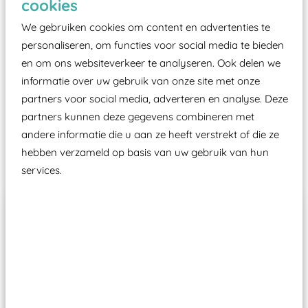
cookies
moet zijn van een typekeuring, -plaatje en
certificering, uitgegeven door een Nederlands
We gebruiken cookies om content en advertenties te
aangewezen keuringsinstantie?
personaliseren, om functies voor social media te bieden
en om ons websiteverkeer te analyseren. Ook delen we
Wij ook speeltoestellen kunnen laten keuren zodat
informatie over uw gebruik van onze site met onze
ze toch binnen het Warenwetbesluit Attractie- en
partners voor social media, adverteren en analyse. Deze
Speeltoestellen vallen?
partners kunnen deze gegevens combineren met
andere informatie die u aan ze heeft verstrekt of die ze
Past er goed bij
hebben verzameld op basis van uw gebruik van hun
services.