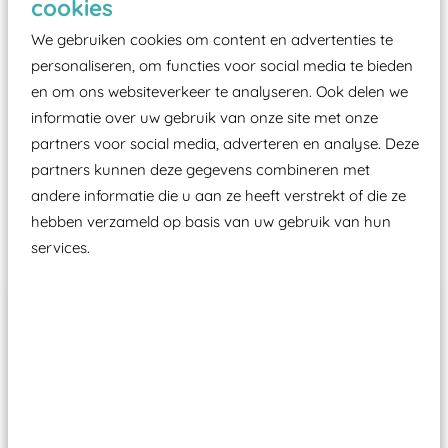
cookies
moet zijn van een typekeuring, -plaatje en
certificering, uitgegeven door een Nederlands
We gebruiken cookies om content en advertenties te
aangewezen keuringsinstantie?
personaliseren, om functies voor social media te bieden
en om ons websiteverkeer te analyseren. Ook delen we
Wij ook speeltoestellen kunnen laten keuren zodat
informatie over uw gebruik van onze site met onze
ze toch binnen het Warenwetbesluit Attractie- en
partners voor social media, adverteren en analyse. Deze
Speeltoestellen vallen?
partners kunnen deze gegevens combineren met
andere informatie die u aan ze heeft verstrekt of die ze
Past er goed bij
hebben verzameld op basis van uw gebruik van hun
services.