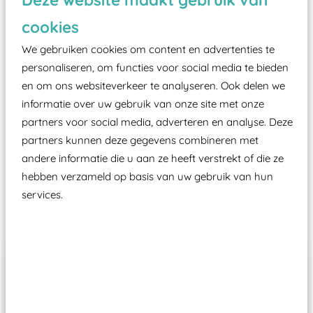
zoals kunstgras, rubber tegels of boomschors?
cookies
Elk speeltoestel in de openbare ruimte voorzien
We gebruiken cookies om content en advertenties te
moet zijn van een typekeuring, -plaatje en
personaliseren, om functies voor social media te bieden
certificering, uitgegeven door een Nederlands
en om ons websiteverkeer te analyseren. Ook delen we
aangewezen keuringsinstantie?
informatie over uw gebruik van onze site met onze
Wij ook speeltoestellen kunnen laten keuren zodat
partners voor social media, adverteren en analyse. Deze
ze toch binnen het Warenwetbesluit Attractie- en
partners kunnen deze gegevens combineren met
Speeltoestellen vallen?
andere informatie die u aan ze heeft verstrekt of die ze
hebben verzameld op basis van uw gebruik van hun
services.
Past er goed bij