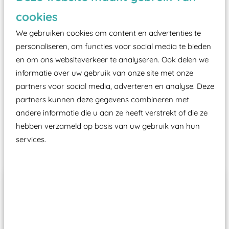
zoals kunstgras, rubber tegels of boomschors?
cookies
Elk speeltoestel in de openbare ruimte voorzien
moet zijn van een typekeuring, -plaatje en
We gebruiken cookies om content en advertenties te
certificering, uitgegeven door een Nederlands
personaliseren, om functies voor social media te bieden
en om ons websiteverkeer te analyseren. Ook delen we
aangewezen keuringsinstantie?
informatie over uw gebruik van onze site met onze
Wij ook speeltoestellen kunnen laten keuren zodat
partners voor social media, adverteren en analyse. Deze
ze toch binnen het Warenwetbesluit Attractie- en
partners kunnen deze gegevens combineren met
Speeltoestellen vallen?
andere informatie die u aan ze heeft verstrekt of die ze
hebben verzameld op basis van uw gebruik van hun
services.
Past er goed bij