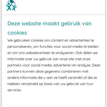
Deze website maakt gebruik van
Wist je dat:
cookies
We gebruiken cookies om content en advertenties te
Vanaf een valhoogte van 1,5 meter een speciale
personaliseren, om functies voor social media te bieden
valondergrond onder speeltoestellen verplicht is
en om ons websiteverkeer te analyseren. Ook delen we
zoals kunstgras, rubber tegels of boomschors?
informatie over uw gebruik van onze site met onze
Elk speeltoestel in de openbare ruimte voorzien
partners voor social media, adverteren en analyse. Deze
moet zijn van een typekeuring, -plaatje en
partners kunnen deze gegevens combineren met
certificering, uitgegeven door een Nederlands
andere informatie die u aan ze heeft verstrekt of die ze
aangewezen keuringsinstantie?
hebben verzameld op basis van uw gebruik van hun
services.
Wij ook speeltoestellen kunnen laten keuren zodat
ze toch binnen het Warenwetbesluit Attractie- en
Speeltoestellen vallen?