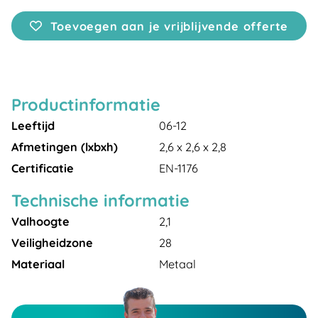
Toevoegen aan je vrijblijvende offerte
Productinformatie
Leeftijd
06-12
Afmetingen (lxbxh)
2,6 x 2,6 x 2,8
Certificatie
EN-1176
Technische informatie
Valhoogte
2,1
Veiligheidzone
28
Materiaal
Metaal