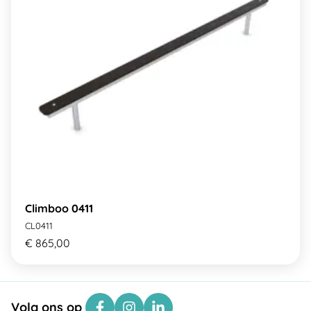
Climboo 0411
CL0411
€ 865,00
Volg ons op