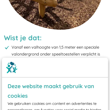
Wist je dat:
Vanaf een valhoogte van 1,5 meter een speciale
valondergrond onder speeltoestellen verplicht is
zoals kunstgras, rubber tegels of boomschors?
Elk speeltoestel in de openbare ruimte voorzien
moet zijn van een typekeuring, -plaatje en
certificering, uitgegeven door een Nederlands
Deze website maakt gebruik van
aangewezen keuringsinstantie?
cookies
Wij ook speeltoestellen kunnen laten keuren zodat
We gebruiken cookies om content en advertenties te
ze toch binnen het Warenwetbesluit Attractie- en
personaliseren, om functies voor social media te bieden