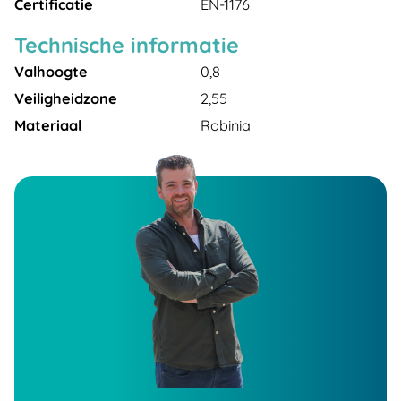
Certificatie
EN-1176
Technische informatie
Valhoogte
0,8
Veiligheidzone
2,55
Materiaal
Robinia