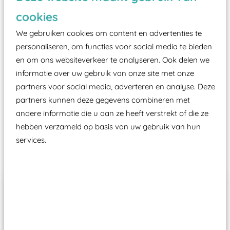
zoals kunstgras, rubber tegels of boomschors?
cookies
Elk speeltoestel in de openbare ruimte voorzien
moet zijn van een typekeuring, -plaatje en
We gebruiken cookies om content en advertenties te
certificering, uitgegeven door een Nederlands
personaliseren, om functies voor social media te bieden
en om ons websiteverkeer te analyseren. Ook delen we
aangewezen keuringsinstantie?
informatie over uw gebruik van onze site met onze
Wij ook speeltoestellen kunnen laten keuren zodat
partners voor social media, adverteren en analyse. Deze
ze toch binnen het Warenwetbesluit Attractie- en
partners kunnen deze gegevens combineren met
Speeltoestellen vallen?
andere informatie die u aan ze heeft verstrekt of die ze
hebben verzameld op basis van uw gebruik van hun
services.
Past er goed bij