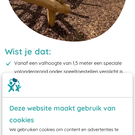
Wist je dat:
Vanaf een valhoogte van 1,5 meter een speciale
valondergrond onder speeltoestellen verplicht is
zoals kunstgras, rubber tegels of boomschors?
Elk speeltoestel in de openbare ruimte voorzien
moet zijn van een typekeuring, -plaatje en
certificering, uitgegeven door een Nederlands
Deze website maakt gebruik van
aangewezen keuringsinstantie?
cookies
Wij ook speeltoestellen kunnen laten keuren zodat
We gebruiken cookies om content en advertenties te
ze toch binnen het Warenwetbesluit Attractie- en