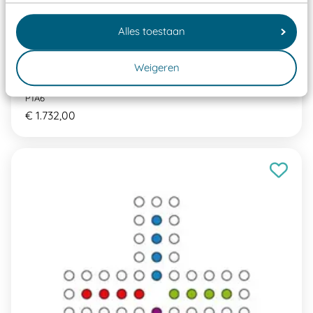
Alles toestaan
Weigeren
Pleinspel Alfabet slak
P1A6
€ 1.732,00