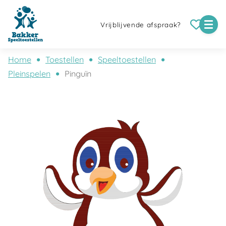
Vrijblijvende afspraak?
Home
Toestellen
Speeltoestellen
Pleinspelen
Pinguïn