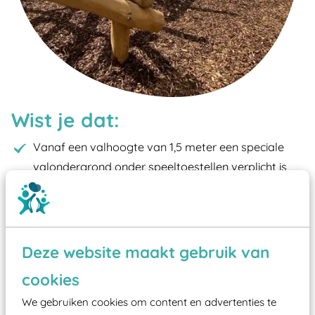
Wist je dat:
Vanaf een valhoogte van 1,5 meter een speciale
valondergrond onder speeltoestellen verplicht is
zoals kunstgras, rubber tegels of boomschors?
Elk speeltoestel in de openbare ruimte voorzien
moet zijn van een typekeuring, -plaatje en
certificering, uitgegeven door een Nederlands
Deze website maakt gebruik van
aangewezen keuringsinstantie?
cookies
Wij ook speeltoestellen kunnen laten keuren zodat
We gebruiken cookies om content en advertenties te
ze toch binnen het Warenwetbesluit Attractie- en