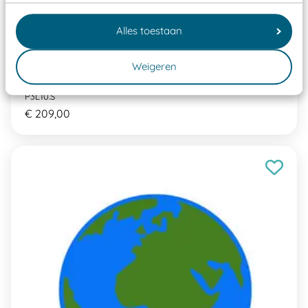
Alles toestaan
Weigeren
Pleinplakker Lijn 10 cm per set
P3L10.S
€ 209,00