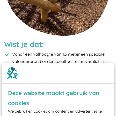
Wist je dat:
Vanaf een valhoogte van 1,5 meter een speciale
valondergrond onder speeltoestellen verplicht is
zoals kunstgras, rubber tegels of boomschors?
Elk speeltoestel in de openbare ruimte voorzien
moet zijn van een typekeuring, -plaatje en
certificering, uitgegeven door een Nederlands
Deze website maakt gebruik van
aangewezen keuringsinstantie?
cookies
Wij ook speeltoestellen kunnen laten keuren zodat
We gebruiken cookies om content en advertenties te
ze toch binnen het Warenwetbesluit Attractie- en