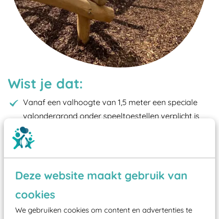
Wist je dat:
Vanaf een valhoogte van 1,5 meter een speciale
valondergrond onder speeltoestellen verplicht is
zoals kunstgras, rubber tegels of boomschors?
Elk speeltoestel in de openbare ruimte voorzien
moet zijn van een typekeuring, -plaatje en
certificering, uitgegeven door een Nederlands
Deze website maakt gebruik van
aangewezen keuringsinstantie?
cookies
Wij ook speeltoestellen kunnen laten keuren zodat
We gebruiken cookies om content en advertenties te
ze toch binnen het Warenwetbesluit Attractie- en